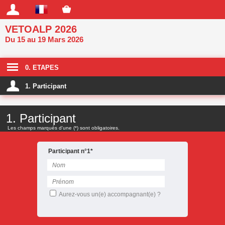
VETOALP 2026
Du 15 au 19 Mars 2026
0. ETAPES
1. Participant
1. Participant
Les champs marqués d'une (*) sont obligatoires.
Participant n°1*
Aurez-vous un(e) accompagnant(e) ?